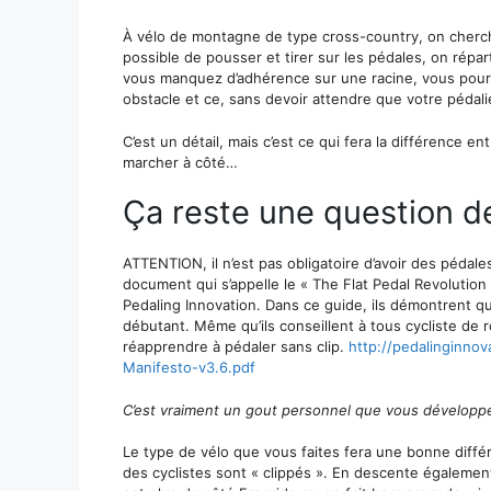
À vélo de montagne de type cross-country, on cherc
possible de pousser et tirer sur les pédales, on répar
vous manquez d’adhérence sur une racine, vous pour
obstacle et ce, sans devoir attendre que votre pédali
C’est un détail, mais c’est ce qui fera la différence 
marcher à côté…
Ça reste une question d
ATTENTION, il n’est pas obligatoire d’avoir des pédale
document qui s’appelle le « The Flat Pedal Revolution 
Pedaling Innovation. Dans ce guide, ils démontrent qu’
débutant. Même qu’ils conseillent à tous cycliste de 
réapprendre à pédaler sans clip.
http://pedalinginno
Manifesto-v3.6.pdf
C’est vraiment un gout personnel que vous développe
Le type de vélo que vous faites fera une bonne diffé
des cyclistes sont « clippés ». En descente égalemen