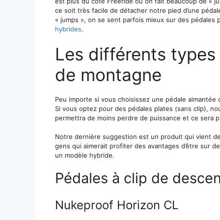
est plus du côté Freeride ou on fait beaucoup de « jum
ce soit très facile de détacher notre pied d’une péda
« jumps », on se sent parfois mieux sur des pédales p
hybrides
.
Les différents types
de montagne
Peu importe si vous choisissez une pédale aimantée o
Si vous optez pour des pédales plates (sans clip), no
permettra de moins perdre de puissance et ce sera p
Notre dernière suggestion est un produit qui vient d
gens qui aimerait profiter des avantages d’être sur des 
un modèle hybride.
Pédales à clip de desce
Nukeproof Horizon CL